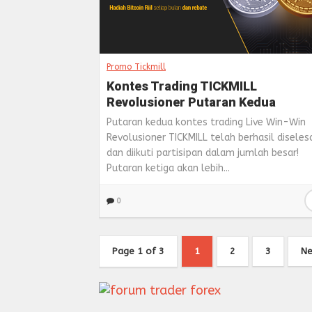
Promo Tickmill
Kontes Trading TICKMILL
Revolusioner Putaran Kedua
Putaran kedua kontes trading Live Win-Win
Revolusioner TICKMILL telah berhasil diseles
dan diikuti partisipan dalam jumlah besar!
Putaran ketiga akan lebih...
0
Page 1 of 3
1
2
3
Ne