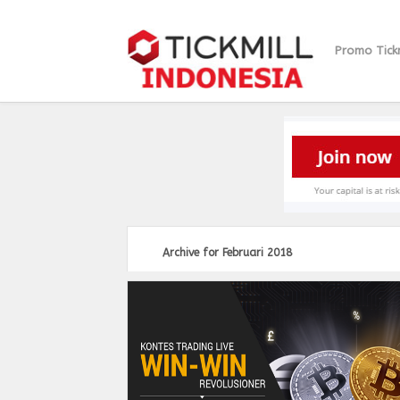
Promo Tickm
Broker forex TICKMILL
Indonesia beserta
informasi, promosi,
bonus dan strategi
trader forex TICKMILL di
Indonesia
Archive for Februari 2018