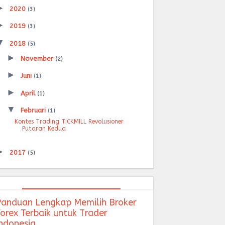
►
2020
(3)
►
2019
(3)
▼
2018
(5)
►
November
(2)
►
Juni
(1)
►
April
(1)
▼
Februari
(1)
Kontes Trading TICKMILL Revolusioner
Putaran Kedua
►
2017
(5)
Panduan Lengkap Memilih Broker
orex Terbaik untuk Trader
Indonesia