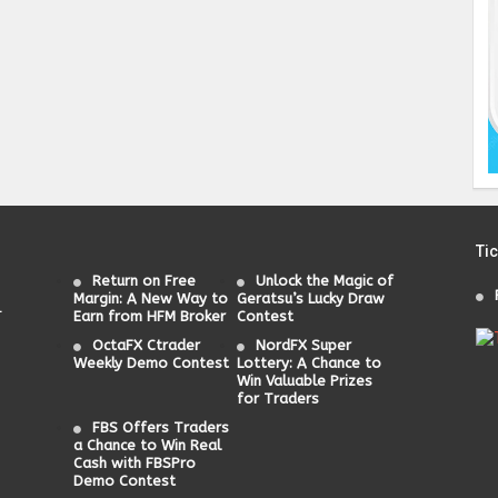
Ti
Return on Free
Unlock the Magic of
Margin: A New Way to
Geratsu’s Lucky Draw
L
Earn from HFM Broker
Contest
OctaFX Ctrader
NordFX Super
Weekly Demo Contest
Lottery: A Chance to
Win Valuable Prizes
for Traders
FBS Offers Traders
a Chance to Win Real
Cash with FBSPro
Demo Contest