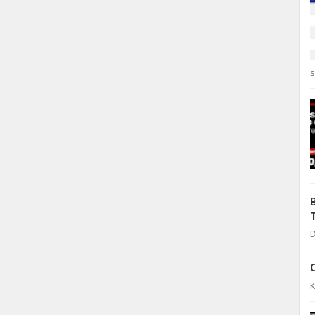
s
D
K