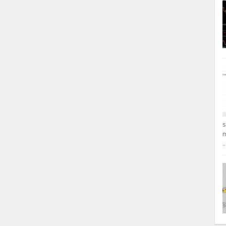
s
m
..