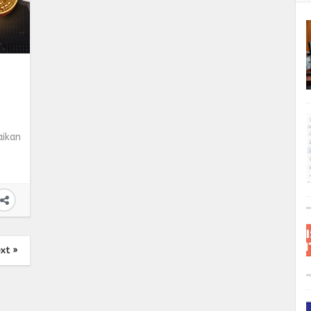
aikan
xt »