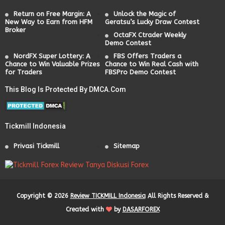
Return on Free Margin: A
Unlock the Magic of
New Way to Earn from HFM
Geratsu’s Lucky Draw Contest
Broker
OctaFX Ctrader Weekly
Demo Contest
NordFX Super Lottery: A
FBS Offers Traders a
Chance to Win Valuable Prizes
Chance to Win Real Cash with
for Traders
FBSPro Demo Contest
This Blog Is Protected By DMCA.com
Tickmill Indonesia
Privasi Tickmill
Sitemap
Tanya Diskusi Forex
Copyright ©
2026
Review TICKMILL Indonesia
All Rights Reserved &
Created with
by
DASARFOREX