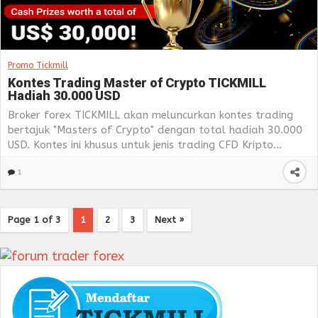
Promo Tickmill
Kontes Trading Master of Crypto TICKMILL
Hadiah 30.000 USD
Broker forex TICKMILL akan meluncurkan kontes trading
bertajuk "Masters of Crypto" dengan total hadiah 30.000
USD. Kontes ini khusus untuk jenis trading CFD Kripto...
1
Page 1 of 3
1
2
3
Next »